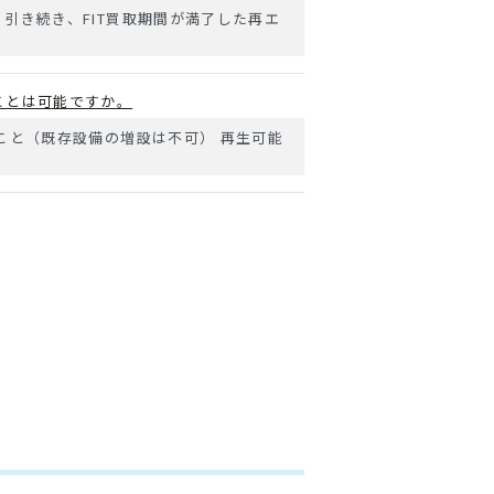
引き続き、FIT買取期間が満了した再エ
ことは可能ですか。
こと（既存設備の増設は不可） 再生可能