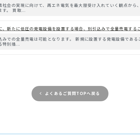
素社会の実現に向けて、再エネ電気を最大限受け入れていく観点から、
。 買取...
に、新たに低圧の発電設備を設置する場合、別引込みで全量売電する
込みでの全量売電は可能となります。 新規に設置する発電設備である
別措...
よくあるご質問TOPへ戻る