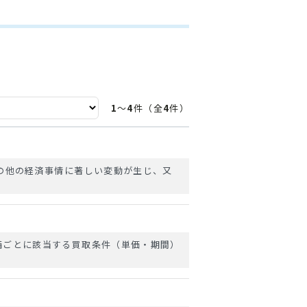
1
～
4
件（全
4
件）
の他の経済事情に著しい変動が生じ、又
備ごとに該当する買取条件（単価・期間）